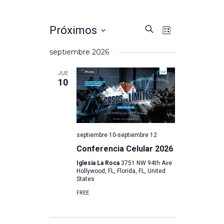
Nave
Nave
Próximos
Buscar
Lista
Seleccionar
septiembre 2026
de
fecha.
de
JUE
10
vista
bús
de
septiembre 10
-
septiembre 12
Even
y
Conferencia Celular 2026
Iglesia La Roca
3751 NW 94th Ave
Hollywood, FL, Florida, FL, United
States
vista
FREE