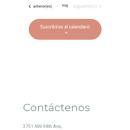
de
Eventos
Hoy
siguiente(s)
Eventos
anterior(es)
Even
Suscribirse al calendario
Contáctenos
3751 NW 94th Ave,