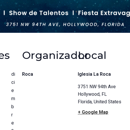
es
Organizador
Local
di
Roca
Iglesia La Roca
ci
3751 NW 94th Ave
e
Hollywood, FL
m
Florida
,
United States
b
+ Google Map
r
e