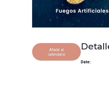
Detall
Añadir al
calendario
Date: