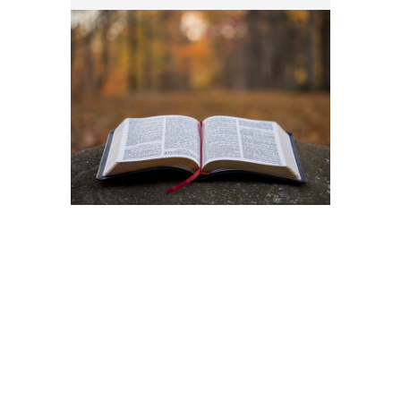
creíamos que El era Dios,
entonces en nuestros pecados
íbamos a morir.