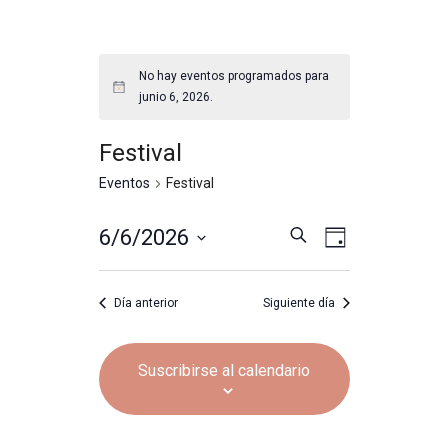
No hay eventos programados para
junio 6, 2026.
Festival
Eventos
Festival
Nave
Nave
6/6/2026
Buscar
Día
Seleccionar
de
fecha.
Día anterior
Siguiente día
de
vista
Suscribirse al calendario
bús
de