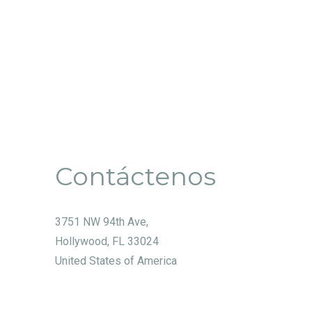
Even
y
vista
de
Contáctenos
Even
3751 NW 94th Ave,
Hollywood, FL 33024
United States of America