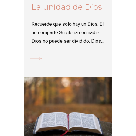
La unidad de Dios
Recuerde que solo hay un Dios. El
no comparte Su gloria con nadie.
Dios no puede ser dividido. Dios
se manifestó en carne. Jesús es
la imagen visible del Dios
invisible. Jesús dijo que si no
creíamos que El era Dios,
entonces en nuestros pecados
íbamos a morir.